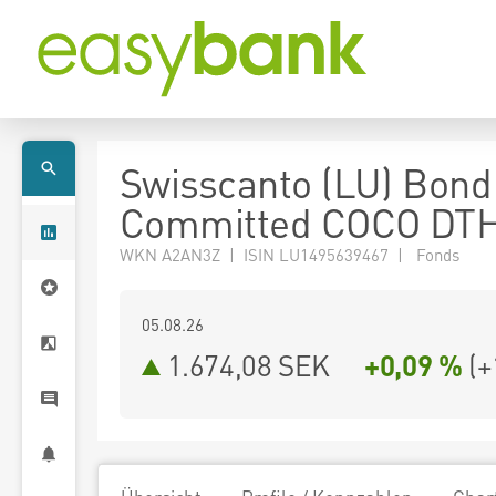
Swisscanto (LU) Bond
Committed COCO DT
WKN A2AN3Z | ISIN LU1495639467 | Fonds
05.08.26
1.674,08 SEK
+0,09 %
(
+