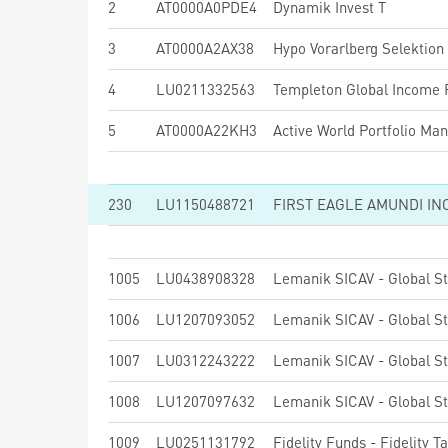
2
AT0000A0PDE4
Dynamik Invest T
3
AT0000A2AX38
Hypo Vorarlberg Selektion O
4
LU0211332563
Templeton Global Income F
5
AT0000A22KH3
Active World Portfolio Ma
230
LU1150488721
FIRST EAGLE AMUNDI IN
1005
LU0438908328
1006
LU1207093052
1007
LU0312243222
Lemanik SICAV - Global St
1008
LU1207097632
1009
LU0251131792