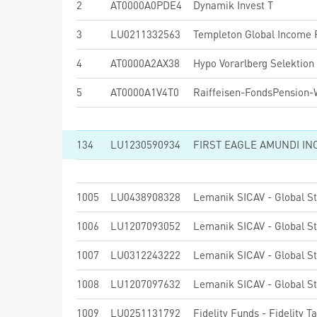
2
AT0000A0PDE4
Dynamik Invest T
3
LU0211332563
Templeton Global Income F
4
AT0000A2AX38
Hypo Vorarlberg Selektion O
5
AT0000A1V4T0
Raiffeisen-FondsPension-
134
LU1230590934
FIRST EAGLE AMUNDI IN
1005
LU0438908328
1006
LU1207093052
1007
LU0312243222
Lemanik SICAV - Global St
1008
LU1207097632
1009
LU0251131792