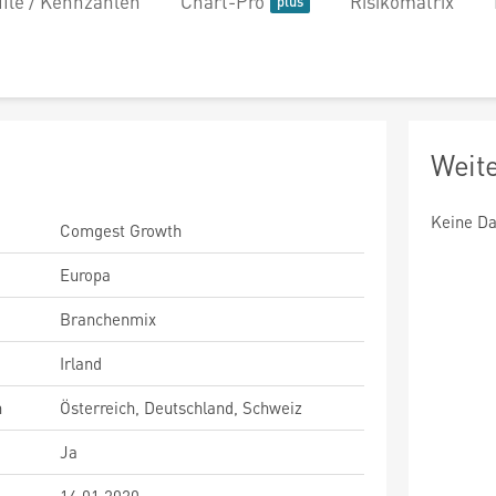
file / Kennzahlen
Chart-Pro
Risikomatrix
Weit
Keine Da
Comgest Growth
Europa
Branchenmix
Irland
n
Österreich, Deutschland, Schweiz
Ja