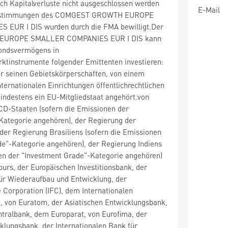
ch Kapitalverluste nicht ausgeschlossen werden
E-Mail
bestimmungen des COMGEST GROWTH EUROPE
EUR I DIS wurden durch die FMA bewilligt.Der
UROPE SMALLER COMPANIES EUR I DIS kann
ondsvermögens in
ktinstrumente folgender Emittenten investieren:
er seinen Gebietskörperschaften, von einem
nternationalen Einrichtungen öffentlichrechtlichen
indestens ein EU-Mitgliedstaat angehört.von
D-Staaten (sofern die Emissionen der
Kategorie angehören), der Regierung der
 der Regierung Brasiliens (sofern die Emissionen
de"-Kategorie angehören), der Regierung Indiens
nen der "Investment Grade"-Kategorie angehören)
urs, der Europäischen Investitionsbank, der
ür Wiederaufbau und Entwicklung, der
e Corporation (IFC), dem Internationalen
, von Euratom, der Asiatischen Entwicklungsbank,
tralbank, dem Europarat, von Eurofima, der
klungsbank, der Internationalen Bank für