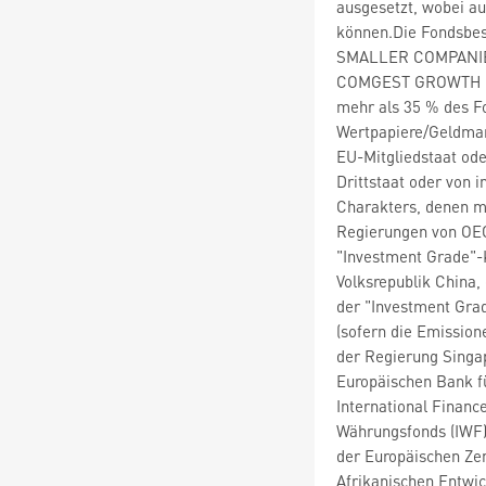
ausgesetzt, wobei au
können.Die Fonds
SMALLER COMPANIES 
COMGEST GROWTH E
mehr als 35 % des F
Wertpapiere/Geldmar
EU-Mitgliedstaat od
Drittstaat oder von i
Charakters, denen m
Regierungen von OEC
"Investment Grade"-
Volksrepublik China,
der "Investment Gra
(sofern die Emissio
der Regierung Singap
Europäischen Bank f
International Financ
Währungsfonds (IWF)
der Europäischen Zen
Afrikanischen Entwic