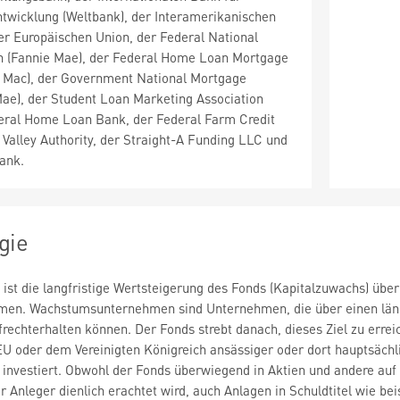
twicklung (Weltbank), der Interamerikanischen
r Europäischen Union, der Federal National
n (Fannie Mae), der Federal Home Loan Mortgage
e Mac), der Government National Mortgage
Mae), der Student Loan Marketing Association
deral Home Loan Bank, der Federal Farm Credit
Valley Authority, der Straight-A Funding LLC und
ank.
gie
 ist die langfristige Wertsteigerung des Fonds (Kapitalzuwachs) über 
n. Wachstumsunternehmen sind Unternehmen, die über einen länge
echterhalten können. Der Fonds strebt danach, dieses Ziel zu erreich
EU oder dem Vereinigten Königreich ansässiger oder dort hauptsäch
 investiert. Obwohl der Fonds überwiegend in Aktien und andere auf A
er Anleger dienlich erachtet wird, auch Anlagen in Schuldtitel wie b