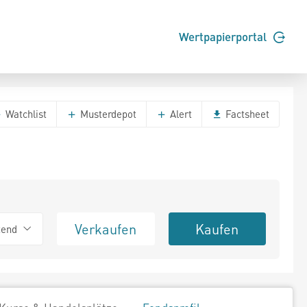
Wertpapierportal
Watchlist
Musterdepot
Alert
Factsheet
Verkaufen
Kaufen
tend