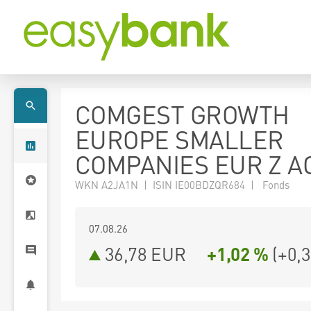
COMGEST GROWTH
EUROPE SMALLER
COMPANIES EUR Z A
WKN A2JA1N | ISIN IE00BDZQR684 | Fonds
07.08.26
36,78 EUR
+1,02 %
(
+0,