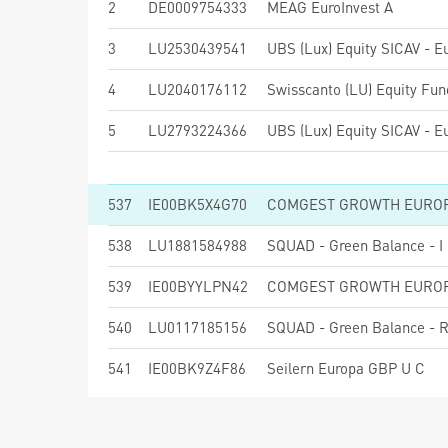
2
DE0009754333
MEAG EuroInvest A
3
LU2530439541
4
LU2040176112
5
LU2793224366
537
IE00BK5X4G70
538
LU1881584988
SQUAD - Green Balance - I
539
IE00BYYLPN42
540
LU0117185156
SQUAD - Green Balance - 
541
IE00BK9Z4F86
Seilern Europa GBP U C