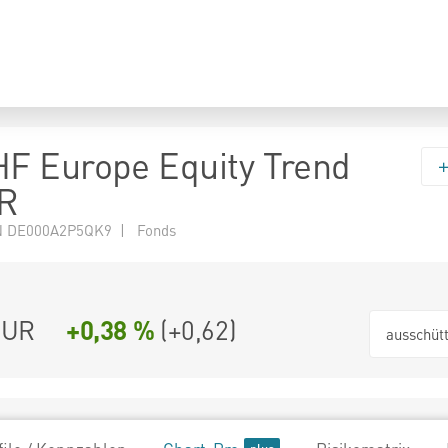
F Europe Equity Trend
R
N DE000A2P5QK9 | Fonds
EUR
+0,38 %
(
+0,62
)
ausschüt