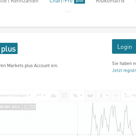
file / Kennzahlen
Chart-Pro
Risikomatrix
Login
Sie haben n
hren Markets plus Account ein.
Jetzt regist