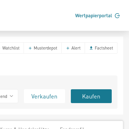
Wertpapierportal
Watchlist
Musterdepot
Alert
Factsheet
Verkaufen
Kaufen
tend