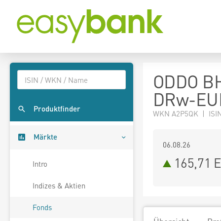
ODDO BH
DRw-EU
Produktfinder
WKN A2P5QK | ISI
Märkte
06.08.26
165,71 
Intro
Indizes & Aktien
Fonds