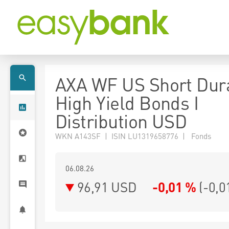
AXA WF US Short Dur
High Yield Bonds I
Distribution USD
WKN A143SF | ISIN LU1319658776 | Fonds
06.08.26
96,91 USD
-0,01 %
(
-0,0