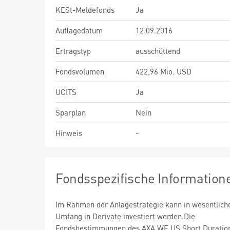
KESt-Meldefonds
Ja
Auflagedatum
12.09.2016
Ertragstyp
ausschüttend
Fondsvolumen
422,96 Mio. USD
UCITS
Ja
Sparplan
Nein
Hinweis
-
Fondsspezifische Information
Im Rahmen der Anlagestrategie kann in wesentlic
Umfang in Derivate investiert werden.Die
Fondsbestimmungen des AXA WF US Short Duratio