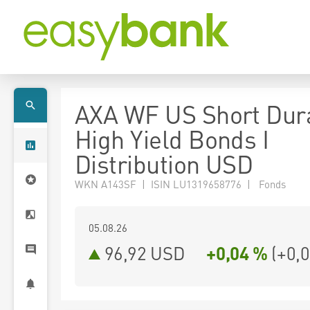
AXA WF US Short Dur
High Yield Bonds I
Distribution USD
WKN A143SF | ISIN LU1319658776 | Fonds
05.08.26
96,92 USD
+0,04 %
(
+0,