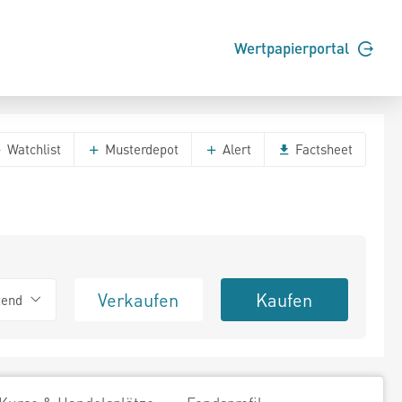
Wertpapierportal
Watchlist
Musterdepot
Alert
Factsheet
Verkaufen
Kaufen
tend