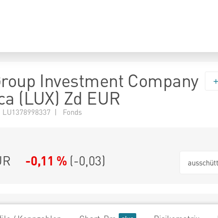
Group Investment Company
ca (LUX) Zd EUR
 LU1378998337 | Fonds
UR
-0,11 %
(
-0,03
)
ausschüt