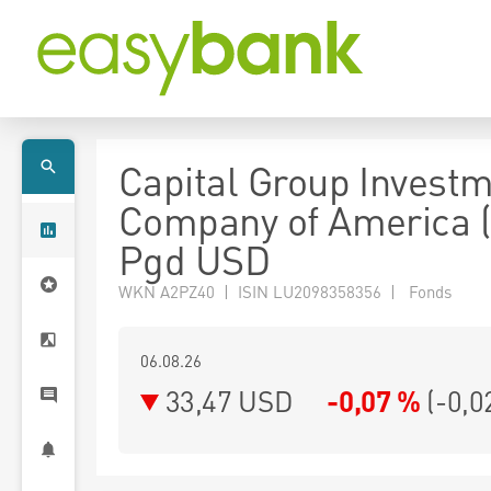
Capital Group Invest
Company of America 
Pgd USD
WKN A2PZ40 | ISIN LU2098358356 | Fonds
06.08.26
33,47 USD
-0,07 %
(
-0,0