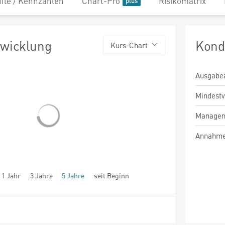
file / Kennzahlen
Chart-Pro
Risikomatrix
twicklung
Kond
Kurs-Chart
Ausgabe
Mindest
Managem
Annahme
1 Jahr
3 Jahre
5 Jahre
seit Beginn