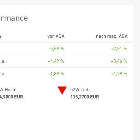
ormance
m
vor AGA
nach max. AGA
+5,59 %
+2,51 %
.a.
+4,49 %
+3,46 %
.a.
+1,89 %
+1,29 %
W Hoch:
52W Tief:
4,9000 EUR
115,2700 EUR