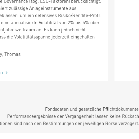
e Governance (sog. ESG-Faktoren) berücksichtigt.
iert zulässige Anlageinstrumente aus
klassen, um ein defensives Risiko/Rendite-Profil
t eine annualisierte Volatilität von 2% bis 5% über
ünfjahreszeitraum an. Es kann jedoch nicht
ss die Volatilitätsspanne jederzeit eingehalten
y, Thomas
en
Fondsdaten und gesetzliche Pflichtdokument
Performanceergebnisse der Vergangenheit lassen keine Rückschl
tionen sind nach den Bestimmungen der jeweiligen Börse verzögert