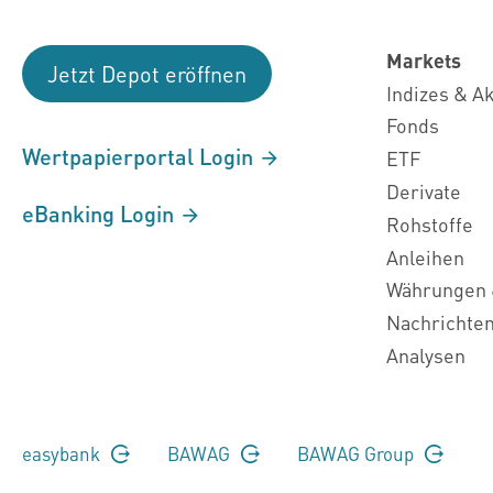
Markets
Jetzt Depot eröffnen
Indizes & A
Fonds
Wertpapierportal Login
ETF
Derivate
eBanking Login
Rohstoffe
Anleihen
Währungen 
Nachrichte
Analysen
easybank
BAWAG
BAWAG Group