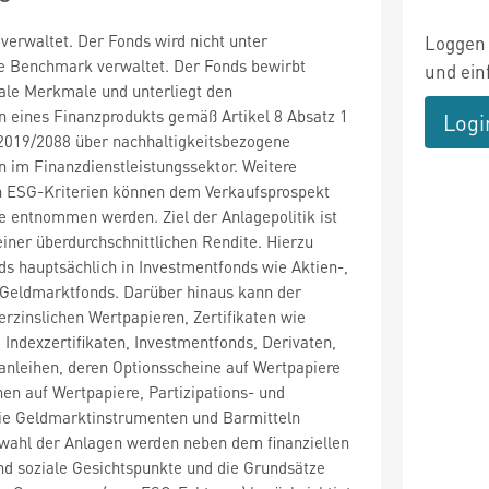
 verwaltet. Der Fonds wird nicht unter
Loggen 
 Benchmark verwaltet. Der Fonds bewirbt
und ein
ale Merkmale und unterliegt den
n eines Finanzprodukts gemäß Artikel 8 Absatz 1
Logi
 2019/2088 über nachhaltigkeitsbezogene
n im Finanzdienstleistungssektor. Weitere
n ESG-Kriterien können dem Verkaufsprospekt
 entnommen werden. Ziel der Anlagepolitik ist
einer überdurchschnittlichen Rendite. Hierzu
nds hauptsächlich in Investmentfonds wie Aktien-,
 Geldmarktfonds. Darüber hinaus kann der
verzinslichen Wertpapieren, Zertifikaten wie
 Indexzertifikaten, Investmentfonds, Derivaten,
anleihen, deren Optionsscheine auf Wertpapiere
nen auf Wertpapiere, Partizipations- und
e Geldmarktinstrumenten und Barmitteln
swahl der Anlagen werden neben dem finanziellen
nd soziale Gesichtspunkte und die Grundsätze