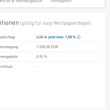
Kurse & Handelsplätze
Fondsprofil
itionen
(gültig für easy Wertpapierdepot)
aufschlag
3,00 %
jetzt max. 1,50 %
veranlagung
1.500,00 EUR
entgebühr
0,95 %
schluss
-