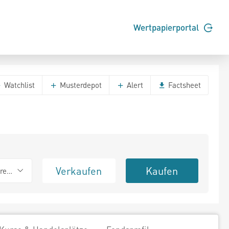
Wertpapierportal
Watchlist
Musterdepot
Alert
Factsheet
Verkaufen
Kaufen
erend