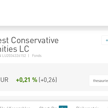
st Conservative
ities LC
N LU2034326152 | Fonds
EUR
+0,21 %
(
+0,26
)
thesauri