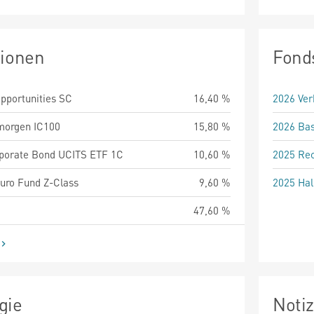
tionen
Fond
portunities SC
16,40 %
2026 Ver
morgen IC100
15,80 %
2026 Bas
rporate Bond UCITS ETF 1C
10,60 %
2025 Rec
uro Fund Z-Class
9,60 %
2025 Hal
47,60 %
gie
Noti