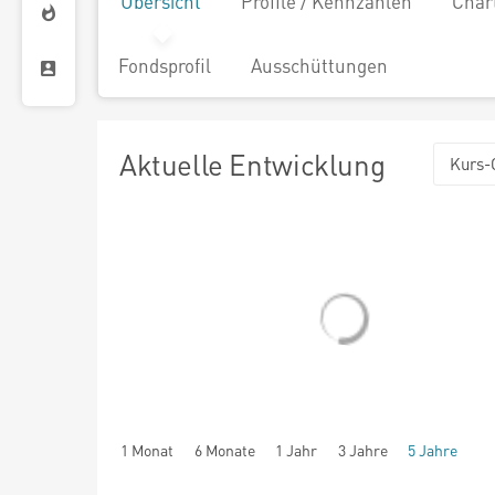
Übersicht
Profile / Kennzahlen
Char
Fondsprofil
Ausschüttungen
Aktuelle Entwicklung
Kurs-
1 Monat
6 Monate
1 Jahr
3 Jahre
5 Jahre
seit Beginn