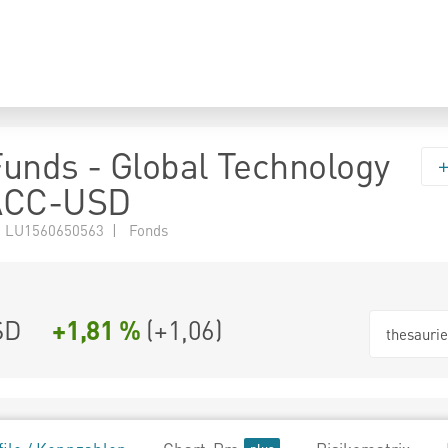
 Funds - Global Technology
ACC-USD
 LU1560650563 | Fonds
SD
+1,81 %
(
+1,06
)
thesauri