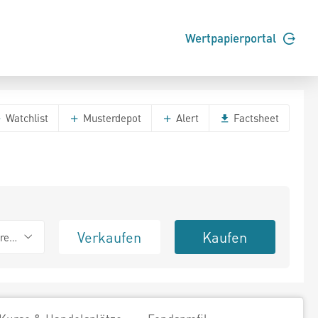
Wertpapierportal
Watchlist
Musterdepot
Alert
Factsheet
Verkaufen
Kaufen
erend