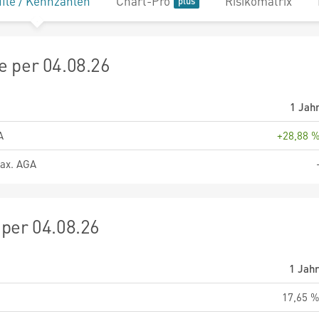
file / Kennzahlen
Chart-Pro
Risikomatrix
 per 04.08.26
1 Jah
A
+28,88 
ax. AGA
per 04.08.26
1 Jah
17,65 