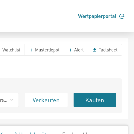
Wertpapierportal
Watchlist
Musterdepot
Alert
Factsheet
Verkaufen
Kaufen
erend