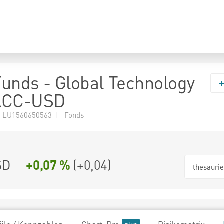
 Funds - Global Technology
ACC-USD
 LU1560650563 | Fonds
SD
+0,07 %
(
+0,04
)
thesauri