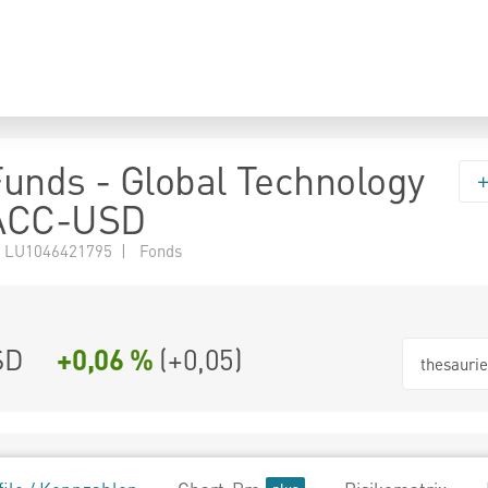
 Funds - Global Technology
ACC-USD
 LU1046421795 | Fonds
SD
+0,06 %
(
+0,05
)
thesauri