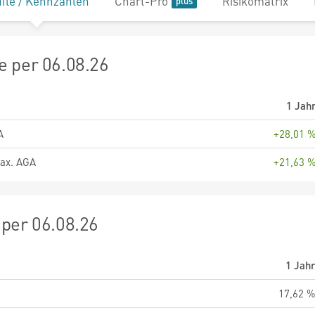
file / Kennzahlen
Chart-Pro
Risikomatrix
 per 06.08.26
1 Jah
A
+28,01 
ax. AGA
+21,63 
per 06.08.26
1 Jah
17,62 