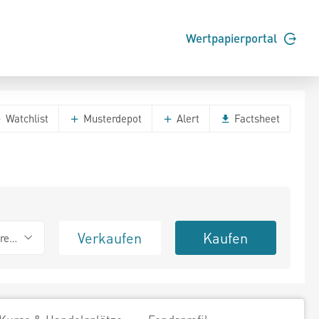
Wertpapierportal
Watchlist
Musterdepot
Alert
Factsheet
Verkaufen
Kaufen
erend