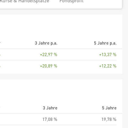
Kurse & Handelsplätze
Fondsprofil
r
3 Jahre p.a.
5 Jahre p.a.
%
+22,97 %
+13,37 %
%
+20,89 %
+12,22 %
r
3 Jahre
5 Jahre
%
17,08 %
19,78 %