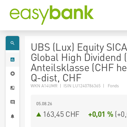
UBS (Lux) Equity SICA
Global High Dividend 
Anteilsklasse (CHF h
Q-dist, CHF
WKN A14UMR | ISIN LU1240786365 | Fonds
05.08.26
163,45 CHF
+0,01 %
(
+0