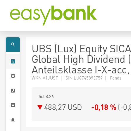
UBS (Lux) Equity SICA
Global High Dividend 
Anteilsklasse I-X-acc
WKN A1JUSF | ISIN LU0745893759 | Fonds
06.08.26
488,27 USD
-0,18 %
(
-0,