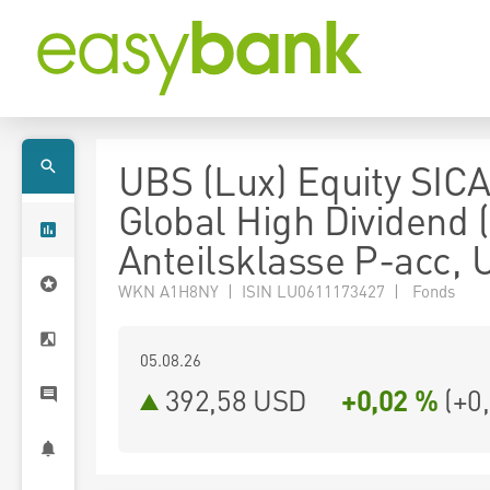
UBS (Lux) Equity SICA
Global High Dividend 
Anteilsklasse P-acc,
WKN A1H8NY | ISIN LU0611173427 | Fonds
05.08.26
392,58 USD
+0,02 %
(
+0