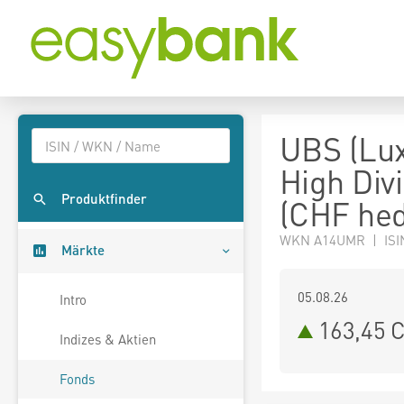
UBS (Lux
High Div
Produktfinder
(CHF hed
WKN A14UMR | ISI
Märkte
05.08.26
Intro
163,45 
Indizes & Aktien
Fonds