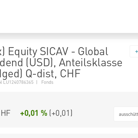
) Equity SICAV - Global
idend (USD), Anteilsklasse
ged) Q-dist, CHF
N LU1240786365 | Fonds
CHF
+0,01 %
(
+0,01
)
ausschüt