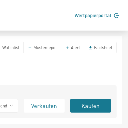
Wertpapierportal
Watchlist
Musterdepot
Alert
Factsheet
Verkaufen
Kaufen
tend