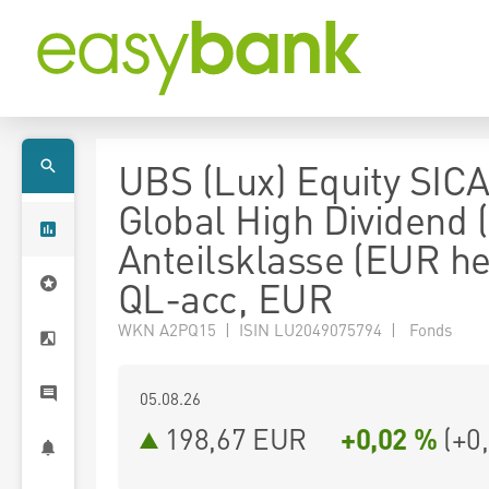
UBS (Lux) Equity SICA
Global High Dividend 
Anteilsklasse (EUR h
QL-acc, EUR
WKN A2PQ15 | ISIN LU2049075794 | Fonds
05.08.26
198,67 EUR
+0,02 %
(
+0