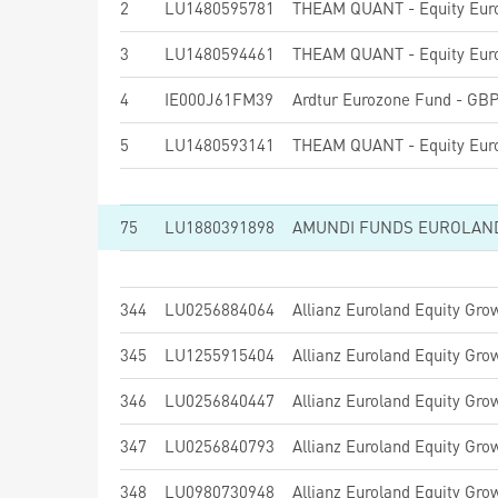
2
LU1480595781
3
LU1480594461
4
IE000J61FM39
Ardtur Eurozone Fund - GBP
5
LU1480593141
75
LU1880391898
AMUNDI FUNDS EUROLAND 
344
LU0256884064
Allianz Euroland Equity Gro
345
LU1255915404
Allianz Euroland Equity Gro
346
LU0256840447
Allianz Euroland Equity Gro
347
LU0256840793
Allianz Euroland Equity Gro
348
LU0980730948
Allianz Euroland Equity Gro