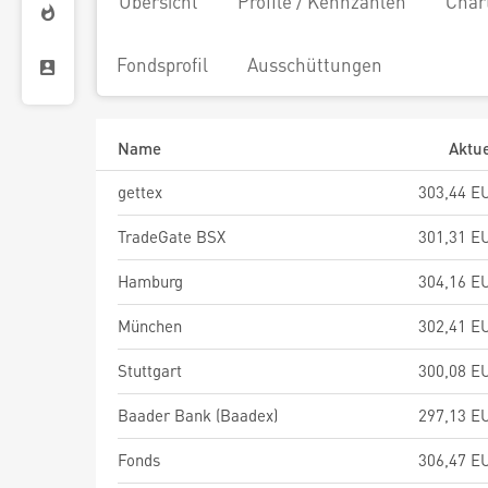
Übersicht
Profile / Kennzahlen
Char
Fondsprofil
Ausschüttungen
Name
Aktue
gettex
303,44 E
TradeGate BSX
301,31 E
Hamburg
304,16 E
München
302,41 E
Stuttgart
300,08 E
Baader Bank (Baadex)
297,13 E
Fonds
306,47 E