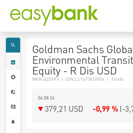
Goldman Sachs Globa
Environmental Transit
Equity - R Dis USD
WKN A2DYKY | ISIN LU1673810906 | Fonds
06.08.26
379,21 USD
-0,99 %
(
-3,