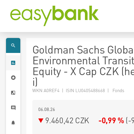
Goldman Sachs Globa
Environmental Transit
Equity - X Cap CZK (
i)
WKN A0REF4 | ISIN LU0405488668 | Fonds
06.08.26
9.460,42 CZK
-0,99 %
(
-