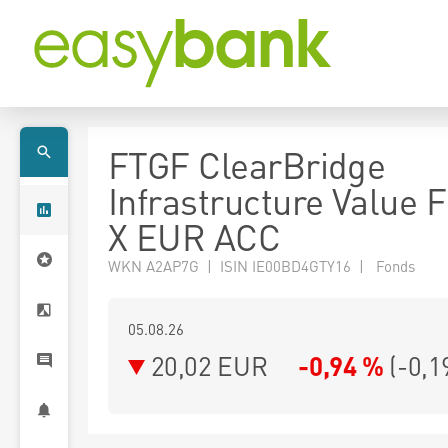
FTGF ClearBridge
Infrastructure Value 
X EUR ACC
WKN A2AP7G | ISIN IE00BD4GTY16 | Fonds
05.08.26
20,02 EUR
-0,94 %
(
-0,1