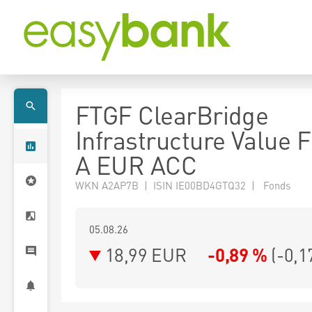
FTGF ClearBridge
Infrastructure Value 
A EUR ACC
WKN A2AP7B | ISIN IE00BD4GTQ32 | Fonds
05.08.26
18,99 EUR
-0,89 %
(
-0,1