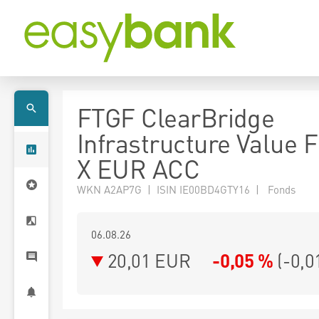
FTGF ClearBridge
Infrastructure Value 
X EUR ACC
WKN A2AP7G | ISIN IE00BD4GTY16 | Fonds
06.08.26
20,01 EUR
-0,05 %
(
-0,0