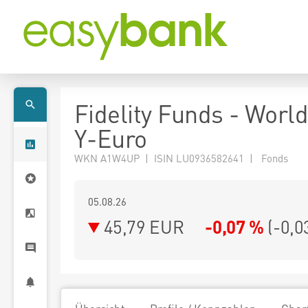
Fidelity Funds - Worl
Y-Euro
WKN A1W4UP | ISIN LU0936582641 | Fonds
05.08.26
45,79 EUR
-0,07 %
(
-0,0