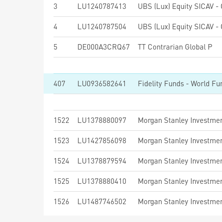
3
LU1240787413
4
LU1240787504
5
DE000A3CRQ67
TT Contrarian Global P
407
LU0936582641
Fidelity Funds - World Fu
1522
LU1378880097
1523
LU1427856098
1524
LU1378879594
1525
LU1378880410
1526
LU1487746502