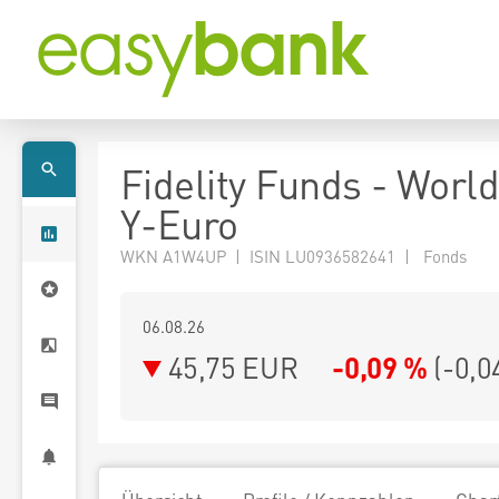
Fidelity Funds - Worl
Y-Euro
WKN A1W4UP | ISIN LU0936582641 | Fonds
06.08.26
45,75 EUR
-0,09 %
(
-0,0