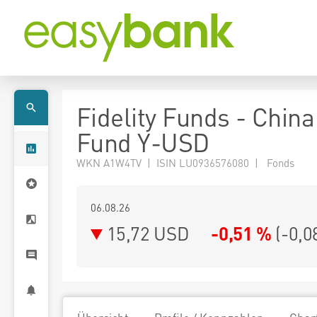
Fidelity Funds - Chin
Fund Y-USD
WKN A1W4TV | ISIN LU0936576080 | Fonds
06.08.26
15,72 USD
-0,51 %
(
-0,0