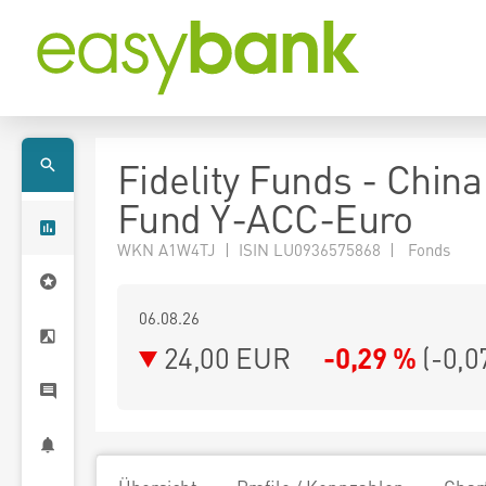
Fidelity Funds - Chin
Fund Y-ACC-Euro
WKN A1W4TJ | ISIN LU0936575868 | Fonds
06.08.26
24,00 EUR
-0,29 %
(
-0,0