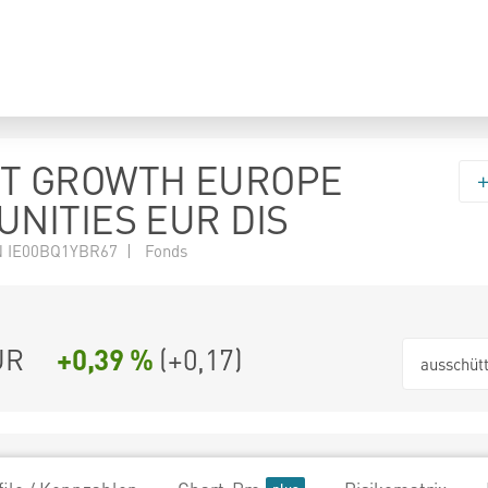
T GROWTH EUROPE
NITIES EUR DIS
N IE00BQ1YBR67 | Fonds
UR
+0,39 %
(
+0,17
)
ausschüt