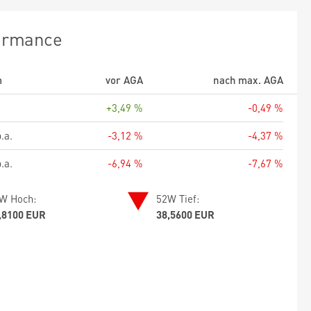
ormance
m
vor AGA
nach max. AGA
+3,49 %
-0,49 %
.a.
-3,12 %
-4,37 %
.a.
-6,94 %
-7,67 %
W Hoch:
52W Tief:
,8100 EUR
38,5600 EUR