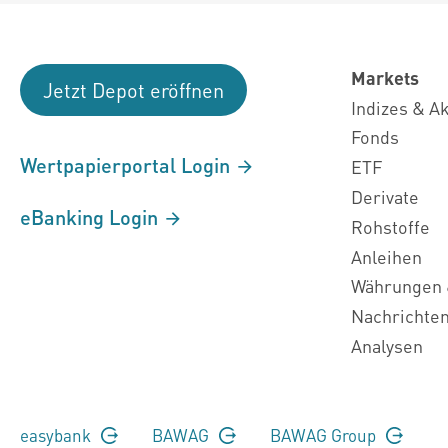
Markets
Jetzt Depot eröffnen
Indizes & A
Fonds
Wertpapierportal Login
ETF
Derivate
eBanking Login
Rohstoffe
Anleihen
Währungen 
Nachrichte
Analysen
easybank
BAWAG
BAWAG Group