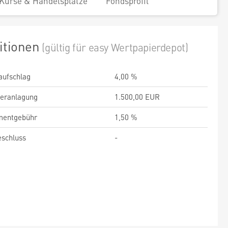
Kurse & Handelsplätze
Fondsprofil
itionen
(gültig für easy Wertpapierdepot)
aufschlag
4,00 %
veranlagung
1.500,00 EUR
entgebühr
1,50 %
schluss
-