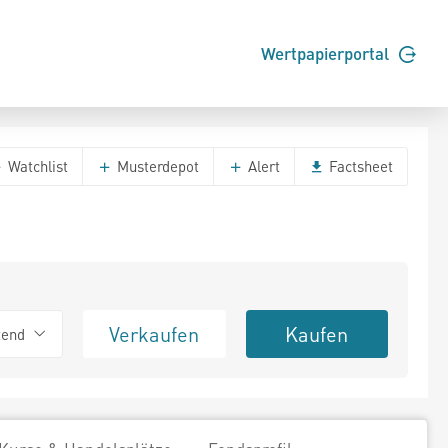
Wertpapierportal
Watchlist
Musterdepot
Alert
Factsheet
Verkaufen
Kaufen
tend