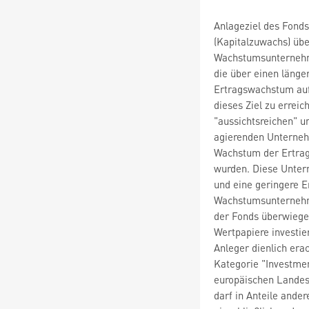
Anlageziel des Fonds
(Kapitalzuwachs) übe
Wachstumsunterneh
die über einen länge
Ertragswachstum auf
dieses Ziel zu erreic
"aussichtsreichen" u
agierenden Unternehm
Wachstum der Ertrags
wurden. Diese Unter
und eine geringere E
Wachstumsunternehme
der Fonds überwiege
Wertpapiere investier
Anleger dienlich erac
Kategorie "Investmen
europäischen Landes
darf in Anteile ande