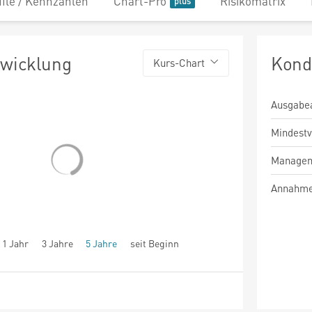
file / Kennzahlen
Chart-Pro
Risikomatrix
twicklung
Kond
Kurs-Chart
Ausgabe
Mindest
Managem
Annahme
1 Jahr
3 Jahre
5 Jahre
seit Beginn