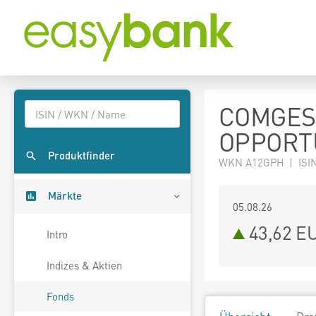
COMGES
OPPORTU
Produktfinder
WKN A12GPH | ISI
Märkte
05.08.26
43,62 E
Intro
Indizes & Aktien
Fonds