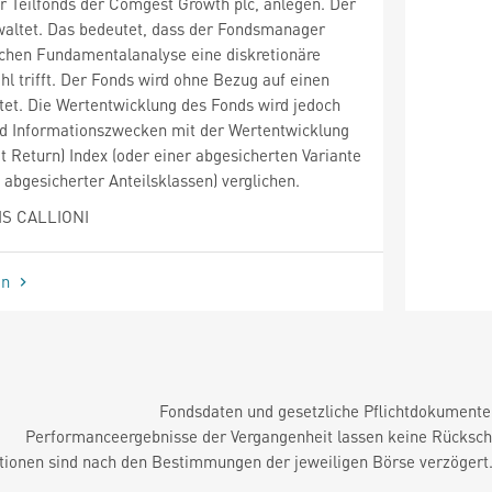
er Teilfonds der Comgest Growth plc, anlegen. Der
waltet. Das bedeutet, dass der Fondsmanager
ichen Fundamentalanalyse eine diskretionäre
 trifft. Der Fonds wird ohne Bezug auf einen
et. Die Wertentwicklung des Fonds wird jedoch
und Informationszwecken mit der Wertentwicklung
 Return) Index (oder einer abgesicherten Variante
 abgesicherter Anteilsklassen) verglichen.
IS CALLIONI
en
Fondsdaten und gesetzliche Pflichtdokument
Performanceergebnisse der Vergangenheit lassen keine Rückschl
tionen sind nach den Bestimmungen der jeweiligen Börse verzögert