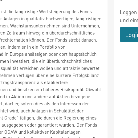
 ist die langfristige Wertsteigerung des Fonds
Loggen 
r Anlagen in qualitativ hochwertigen, langfristigen
und ein
men. Wachstumsunternehmen sind Unternehmen,
ren Zeitraum hinweg ein überdurchschnittliches
Logi
rechterhalten können. Der Fonds strebt danach,
hen, indem er in ein Portfolio von
nd in Europa ansässigen oder dort hauptsächlich
en investiert, die ein überdurchschnittliches
qualität erreichen wollen und attraktiv bewertet
nehmen verfügen über eine kürzere Erfolgsbilanz
rtragstransparenz als etabliertere
n und besitzen ein höheres Risikoprofil. Obwohl
nd in Aktien und andere auf Aktien bezogene
t, darf er, sofern dies als den Interessen der
htet wird, auch Anlagen in Schuldtitel der
t Grade" tätigen, die durch die Regierung eines
 ausgegeben oder garantiert wurden. Der Fonds
rer OGAW und kollektiver Kapitalanlagen,