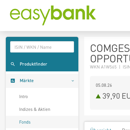
COMGES
OPPORTU
Produktfinder
WKN A1W565 | ISIN
Märkte
05.08.26
39,90 E
Intro
Indizes & Aktien
Fonds