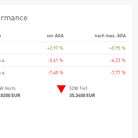
ormance
m
vor AGA
nach max. AGA
+2,97 %
+0,95 %
.a.
-3,61 %
-4,23 %
.a.
-7,40 %
-7,77 %
W Hoch:
52W Tief:
,0200 EUR
35,3400 EUR