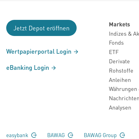
Markets
Jetzt Depot eröffnen
Indizes & A
Fonds
Wertpapierportal Login
ETF
Derivate
eBanking Login
Rohstoffe
Anleihen
Währungen 
Nachrichte
Analysen
easybank
BAWAG
BAWAG Group