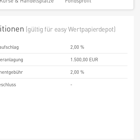
Kurse & Handelsplätze
Fondsprofil
itionen
(gültig für easy Wertpapierdepot)
aufschlag
2,00 %
veranlagung
1.500,00 EUR
entgebühr
2,00 %
schluss
-