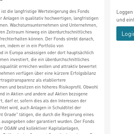
 ist die langfristige Wertsteigerung des Fonds
Loggen 
r Anlagen in qualitativ hochwertigen, langfristigen
und ein
men. Wachstumsunternehmen sind Unternehmen,
ren Zeitraum hinweg ein überdurchschnittliches
Logi
rechterhalten können. Der Fonds strebt danach,
hen, indem er in ein Portfolio von
nd in Europa ansässigen oder dort hauptsächlich
en investiert, die ein überdurchschnittliches
qualität erreichen wollen und attraktiv bewertet
nehmen verfügen über eine kürzere Erfolgsbilanz
rtragstransparenz als etabliertere
n und besitzen ein höheres Risikoprofil. Obwohl
nd in Aktien und andere auf Aktien bezogene
t, darf er, sofern dies als den Interessen der
htet wird, auch Anlagen in Schuldtitel der
t Grade" tätigen, die durch die Regierung eines
 ausgegeben oder garantiert wurden. Der Fonds
rer OGAW und kollektiver Kapitalanlagen,