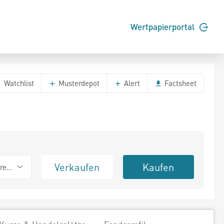
Wertpapierportal
Watchlist
Musterdepot
Alert
Factsheet
Verkaufen
Kaufen
erend