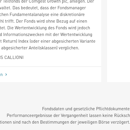
er Teilfonds der Comgest Growth plc, anlegen. Der
waltet. Das bedeutet, dass der Fondsmanager
ichen Fundamentalanalyse eine diskretionäre
 trifft. Der Fonds wird ohne Bezug auf einen
et. Die Wertentwicklung des Fonds wird jedoch
und Informationszwecken mit der Wertentwicklung
 Return) Index (oder einer abgesicherten Variante
 abgesicherter Anteilsklassen) verglichen.
IS CALLIONI
en
Fondsdaten und gesetzliche Pflichtdokument
Performanceergebnisse der Vergangenheit lassen keine Rückschl
tionen sind nach den Bestimmungen der jeweiligen Börse verzögert