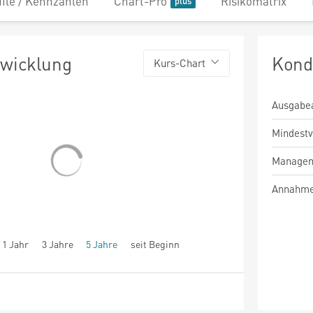
file / Kennzahlen
Chart-Pro
Risikomatrix
twicklung
Kond
Kurs-Chart
Ausgabe
Mindest
Managem
Annahme
1 Jahr
3 Jahre
5 Jahre
seit Beginn