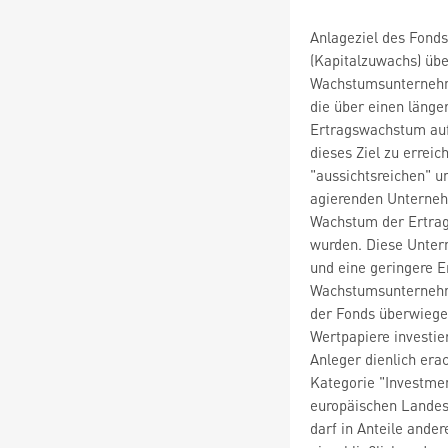
Anlageziel des Fonds
(Kapitalzuwachs) übe
Wachstumsunterneh
die über einen länge
Ertragswachstum auf
dieses Ziel zu erreic
"aussichtsreichen" u
agierenden Unternehm
Wachstum der Ertrags
wurden. Diese Unter
und eine geringere E
Wachstumsunternehme
der Fonds überwiege
Wertpapiere investier
Anleger dienlich erac
Kategorie "Investmen
europäischen Landes
darf in Anteile ande