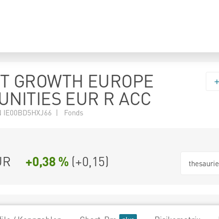
T GROWTH EUROPE
NITIES EUR R ACC
 IE00BD5HXJ66 | Fonds
UR
+0,38 %
(
+0,15
)
thesauri