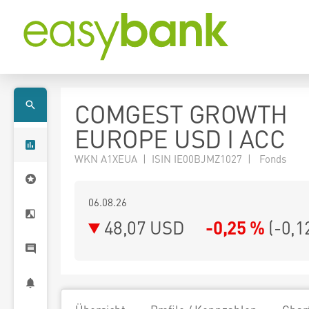
COMGEST GROWTH
EUROPE USD I ACC
WKN A1XEUA | ISIN IE00BJMZ1027 | Fonds
06.08.26
48,07 USD
-0,25 %
(
-0,1