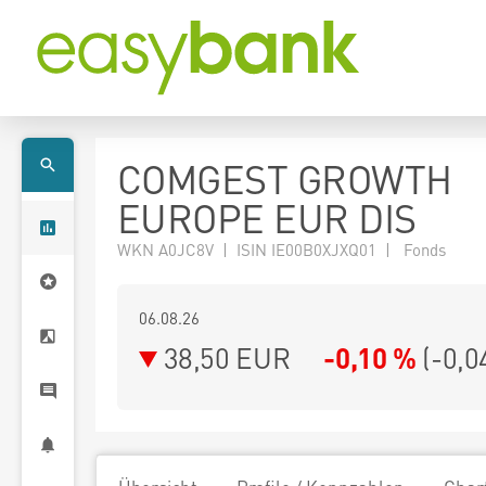
COMGEST GROWTH
EUROPE EUR DIS
WKN A0JC8V | ISIN IE00B0XJXQ01 | Fonds
06.08.26
38,50 EUR
-0,10 %
(
-0,0