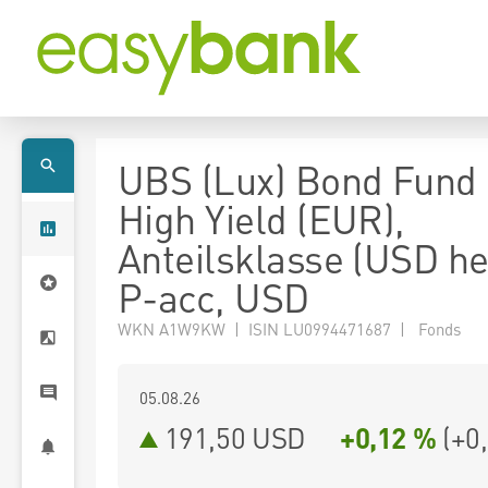
UBS (Lux) Bond Fund 
High Yield (EUR),
Anteilsklasse (USD h
P-acc, USD
WKN A1W9KW | ISIN LU0994471687 | Fonds
05.08.26
191,50 USD
+0,12 %
(
+0