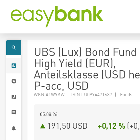
UBS (Lux) Bond Fund 
High Yield (EUR),
Anteilsklasse (USD h
P-acc, USD
WKN A1W9KW | ISIN LU0994471687 | Fonds
05.08.26
191,50 USD
+0,12 %
(
+0