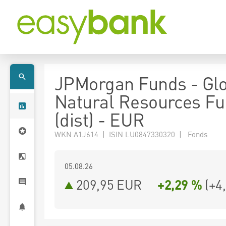
JPMorgan Funds - Gl
Natural Resources Fu
(dist) - EUR
WKN A1J614 | ISIN LU0847330320 | Fonds
05.08.26
209,95 EUR
+2,29 %
(
+4