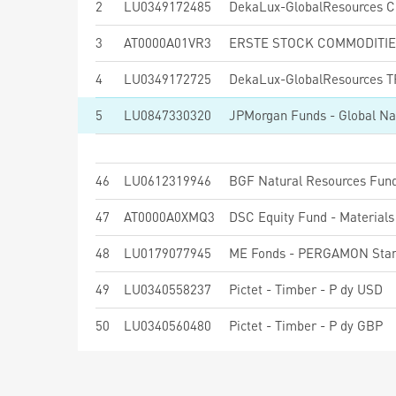
2
LU0349172485
DekaLux-GlobalResources 
3
AT0000A01VR3
ERSTE STOCK COMMODITIES
4
LU0349172725
DekaLux-GlobalResources T
5
LU0847330320
46
LU0612319946
BGF Natural Resources Fun
47
AT0000A0XMQ3
DSC Equity Fund - Materials 
48
LU0179077945
ME Fonds - PERGAMON Sta
49
LU0340558237
Pictet - Timber - P dy USD
50
LU0340560480
Pictet - Timber - P dy GBP