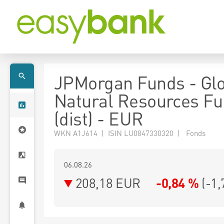
JPMorgan Funds - Gl
Natural Resources Fu
(dist) - EUR
WKN A1J614 | ISIN LU0847330320 | Fonds
06.08.26
208,18 EUR
-0,84 %
(
-1,