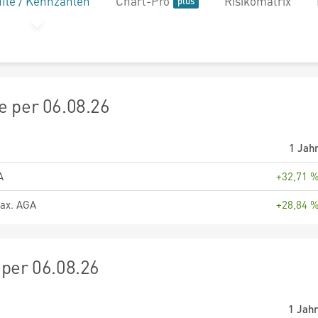
file / Kennzahlen
Chart-Pro
Risikomatrix
 per 06.08.26
1 Jah
A
+32,71 
ax. AGA
+28,84 
per 06.08.26
1 Jah