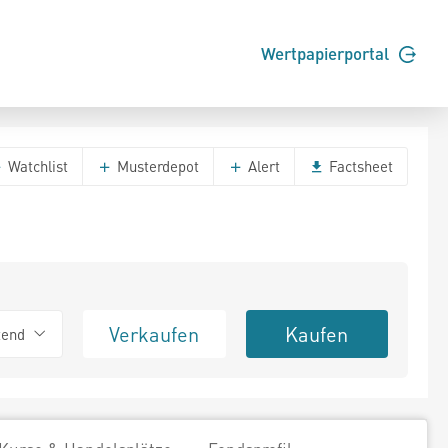
Wertpapierportal
Watchlist
Musterdepot
Alert
Factsheet
Verkaufen
Kaufen
tend