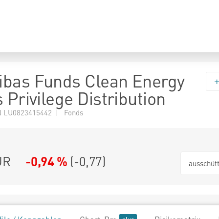
bas Funds Clean Energy
 Privilege Distribution
 LU0823415442 | Fonds
UR
-0,94 %
(
-0,77
)
ausschüt