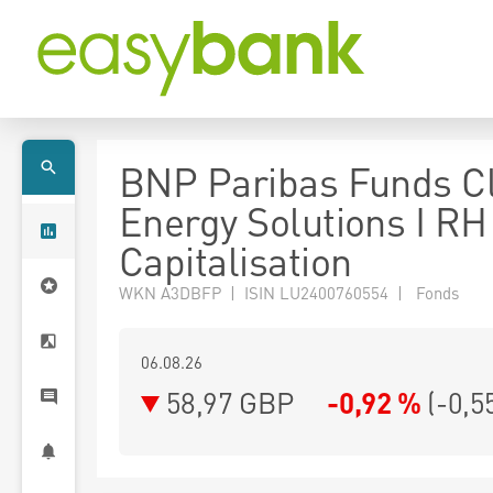
BNP Paribas Funds C
Energy Solutions I R
Capitalisation
WKN A3DBFP | ISIN LU2400760554 | Fonds
06.08.26
58,97 GBP
-0,92 %
(
-0,5