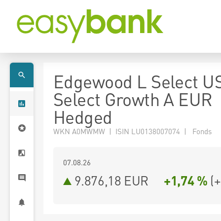
Edgewood L Select U
Select Growth A EUR
Hedged
WKN A0MWMW | ISIN LU0138007074 | Fonds
07.08.26
9.876,18 EUR
+1,74 %
(
+