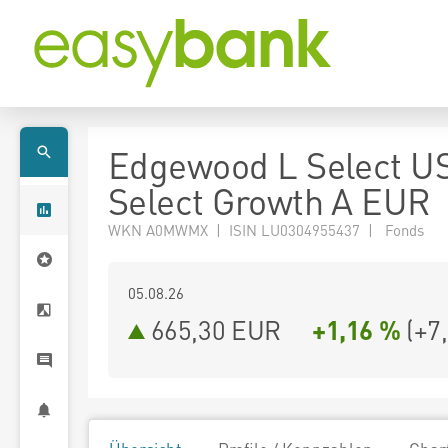
Edgewood L Select U
Select Growth A EUR
WKN A0MWMX | ISIN LU0304955437 | Fonds
05.08.26
665,30 EUR
+1,16 %
(
+7