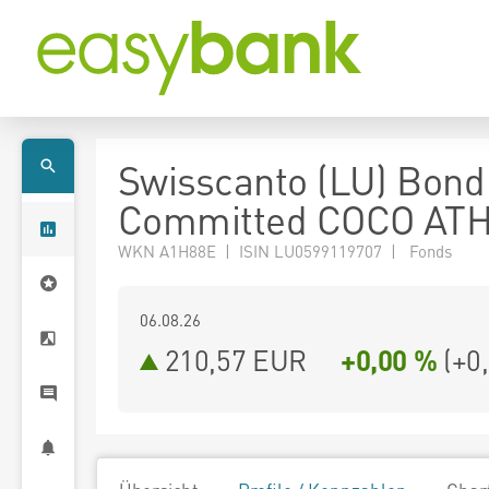
Swisscanto (LU) Bond
Committed COCO AT
WKN A1H88E | ISIN LU0599119707 | Fonds
06.08.26
210,57 EUR
+0,00 %
(
+0