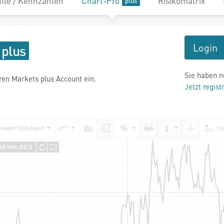
file / Kennzahlen
Chart-Pro
Risikomatrix
Login
Sie haben n
hren Markets plus Account ein.
Jetzt regist