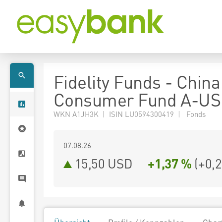
Fidelity Funds - China
Consumer Fund A-U
WKN A1JH3K | ISIN LU0594300419 | Fonds
07.08.26
15,50 USD
+1,37 %
(
+0,