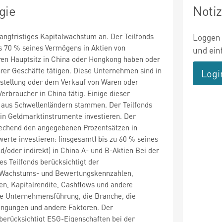
gie
Noti
 langfristiges Kapitalwachstum an. Der Teilfonds
Loggen 
s 70 % seines Vermögens in Aktien von
und ein
ren Hauptsitz in China oder Hongkong haben oder
ihrer Geschäfte tätigen. Diese Unternehmen sind in
Logi
rstellung oder dem Verkauf von Waren oder
erbraucher in China tätig. Einige dieser
n aus Schwellenländern stammen. Der Teilfonds
in Geldmarktinstrumente investieren. Der
prechend den angegebenen Prozentsätzen in
rte investieren: (insgesamt) bis zu 60 % seines
d/oder indirekt) in China A- und B-Aktien Bei der
es Teilfonds berücksichtigt der
Wachstums- und Bewertungskennzahlen,
n, Kapitalrendite, Cashflows und andere
e Unternehmensführung, die Branche, die
dingungen und andere Faktoren. Der
erücksichtigt ESG-Eigenschaften bei der