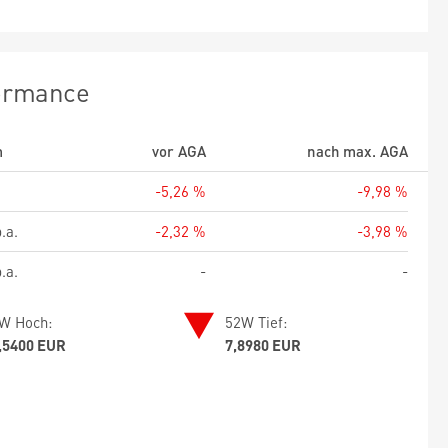
ormance
m
vor AGA
nach max. AGA
-5,26 %
-9,98 %
.a.
-2,32 %
-3,98 %
.a.
-
-
W Hoch:
52W Tief:
,5400 EUR
7,8980 EUR