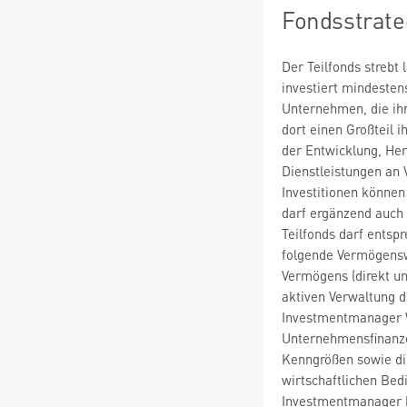
Fondsstrate
Der Teilfonds strebt
investiert mindesten
Unternehmen, die ih
dort einen Großteil 
der Entwicklung, He
Dienstleistungen an V
Investitionen könne
darf ergänzend auch 
Teilfonds darf ents
folgende Vermögenswe
Vermögens (direkt un
aktiven Verwaltung d
Investmentmanager 
Unternehmensfinanze
Kenngrößen sowie di
wirtschaftlichen Be
Investmentmanager b