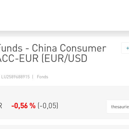
 Funds - China Consumer
ACC-EUR (EUR/USD
 LU2589688915 | Fonds
R
-0,56 %
(
-0,05
)
thesauri