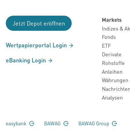
Markets
Jetzt Depot eröffnen
Indizes & A
Fonds
Wertpapierportal Login
ETF
Derivate
eBanking Login
Rohstoffe
Anleihen
Währungen 
Nachrichte
Analysen
easybank
BAWAG
BAWAG Group