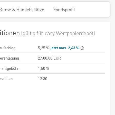
Kurse & Handelsplätze
Fondsprofil
itionen
(gültig für easy Wertpapierdepot)
aufschlag
5,25 %
jetzt max. 2,63 %
veranlagung
2.500,00 EUR
entgebühr
1,50 %
schluss
12:30