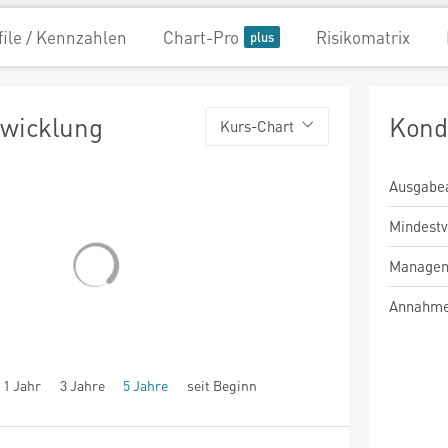
file / Kennzahlen
Chart-Pro
Risikomatrix
twicklung
Kond
Kurs-Chart
Ausgabe
Mindest
Managem
Annahme
1 Jahr
3 Jahre
5 Jahre
seit Beginn