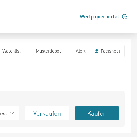
Wertpapierportal
Watchlist
Musterdepot
Alert
Factsheet
Verkaufen
Kaufen
erend