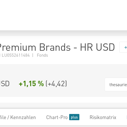
 Premium Brands - HR USD
 LU0552611484 | Fonds
USD
+1,15 %
(
+4,42
)
thesauri
file / Kennzahlen
Chart-Pro
Risikomatrix