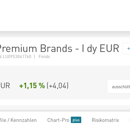
 Premium Brands - I dy EUR
N LU0953041760 | Fonds
EUR
+1,15 %
(
+4,04
)
ausschüt
file / Kennzahlen
Chart-Pro
Risikomatrix